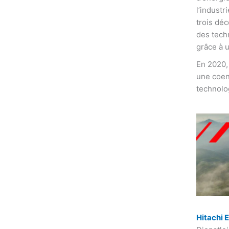
l’indust
trois déc
des techn
grâce à 
En 2020,
une coen
technolo
Hitachi 