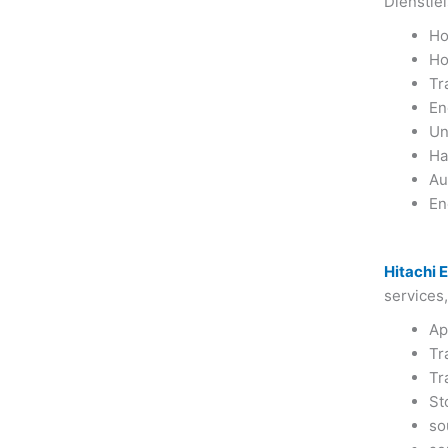
Dienstle
Ho
Ho
Tr
En
Un
Ha
Au
En
Hitachi 
services
Ap
Tr
Tr
St
so