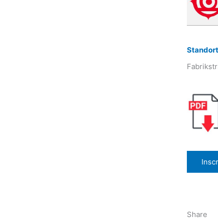
Standort
Fabrikst
Insc
Share