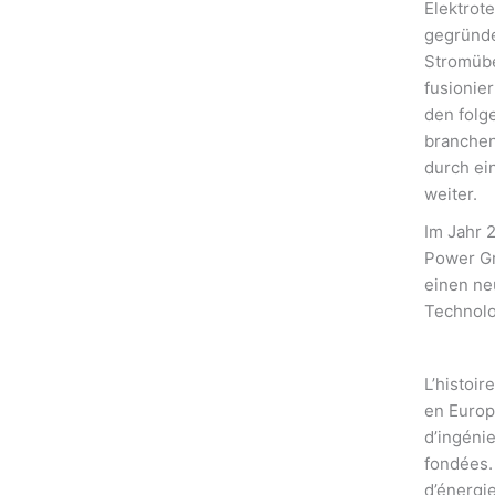
Elektrot
gegründe
Stromübe
fusionie
den folg
branchen
durch ei
weiter.
Im Jahr 
Power Gr
einen ne
Technolo
L’histoir
en Europe
d’ingéni
fondées. 
d’énergie