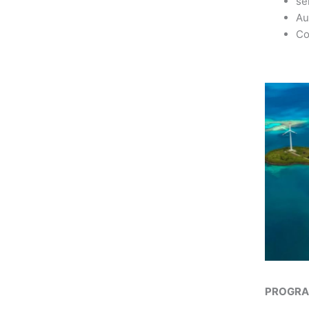
se
Au
Co
PROGR