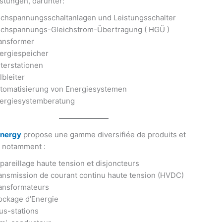
istungen, darunter:
chspannungsschaltanlagen
und Leistungsschalter
chspannungs-Gleichstrom-Übertragung (
HGÜ
)
ansformer
ergiespeicher
terstationen
lbleiter
tomatisierung von Energiesystemen
ergiesystemberatung
Energy
propose une gamme diversifiée de produits et
, notamment :
pareillage haute tension et disjoncteurs
ansmission de courant continu haute tension (HVDC)
ansformateurs
ockage d’Energie
us-stations