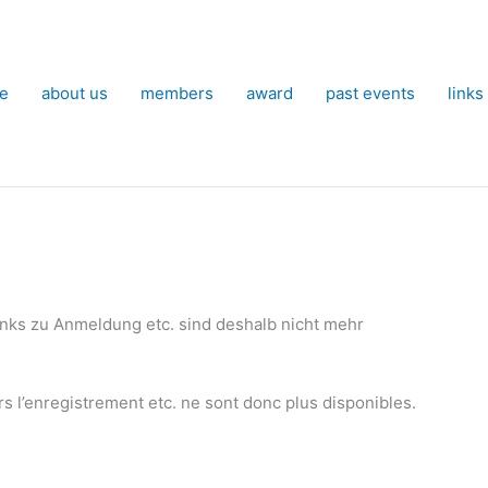
e
about us
members
award
past events
links
Links zu Anmeldung etc. sind deshalb nicht mehr
rs l’enregistrement etc. ne sont donc plus disponibles.