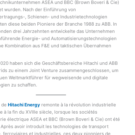
echnikunternehmen ASEA und BBC (Brown Boveri & Cie)
t wurden. Nach der Einführung von
rtragungs-, Schienen- und Industrietechnologien
rten diese beiden Pioniere der Branche 1988 zu ABB. In
enden drei Jahrzehnten entwickelte das Unternehmen
führende Energie- und Automatisierungstechnologien
ne Kombination aus F&E und taktischen Übernahmen
2020 haben sich die Geschäftsbereiche Hitachi und ABB
ids zu einem Joint Venture zusammengeschlossen, um
uen Weltmarktführer für wegweisende und digitale
gien zu schaffen.
e de
Hitachi Energy
remonte à la révolution industrielle
 à la fin du XVIIIe siècle, lorsque les sociétés
erie électrique ASEA et BBC (Brown Boveri & Cie) ont été
Après avoir introduit les technologies de transport
, ferroviaires et industrielles, ces deux pionniers de