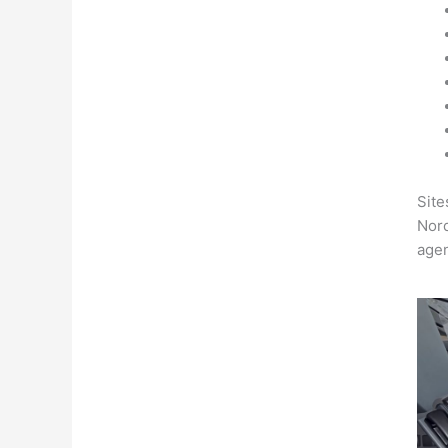
Site
Nord
agen