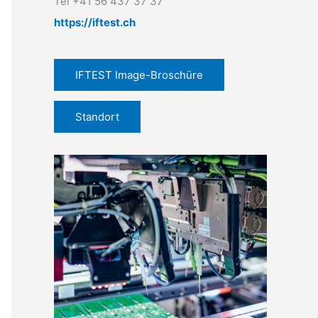
Tel +41 56 437 37 37
https://iftest.ch
IFTEST Image-Broschüre
Standort