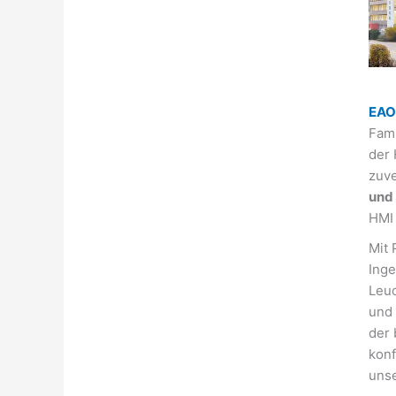
EAO
Fami
der 
zuve
und
HMI
Mit 
Inge
Leuc
und 
der 
konf
unse