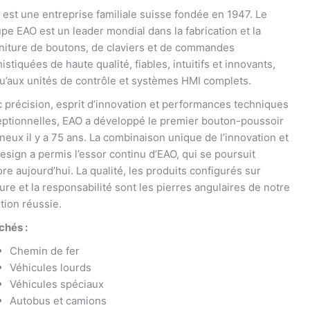
est une entreprise familiale suisse fondée en 1947. Le
pe EAO est un leader mondial dans la fabrication et la
niture de boutons, de claviers et de commandes
istiquées de haute qualité, fiables, intuitifs et innovants,
u’aux unités de contrôle et systèmes HMI complets.
 précision, esprit d’innovation et performances techniques
ptionnelles, EAO a développé le premier bouton-poussoir
neux il y a 75 ans. La combinaison unique de l’innovation et
esign a permis l’essor continu d’EAO, qui se poursuit
re aujourd’hui. La qualité, les produits configurés sur
re et la responsabilité sont les pierres angulaires de notre
ition réussie.
chés :
Chemin de fer
Véhicules lourds
Véhicules spéciaux
Autobus et camions