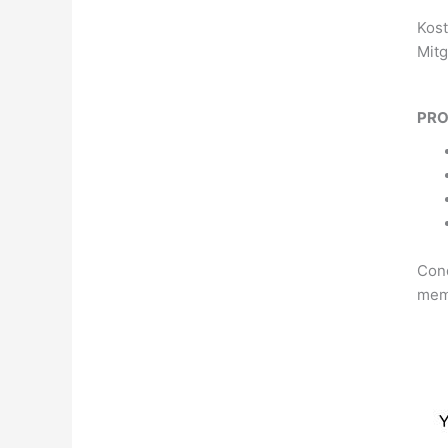
Kost
Mitg
PR
Cond
memb