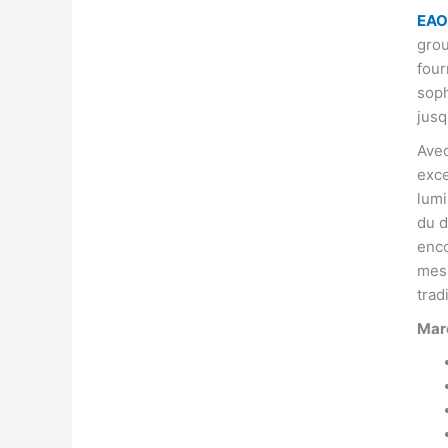
EAO
grou
four
soph
jusq
Avec
exce
lumi
du d
enco
mesu
trad
Mar