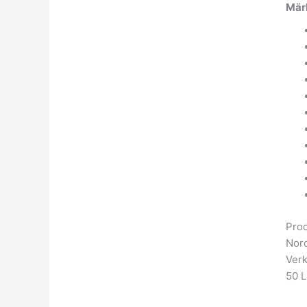
Mär
Prod
Nord
Verk
50 L