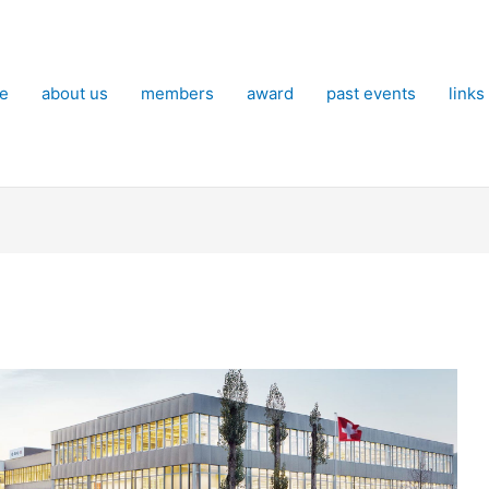
e
about us
members
award
past events
links