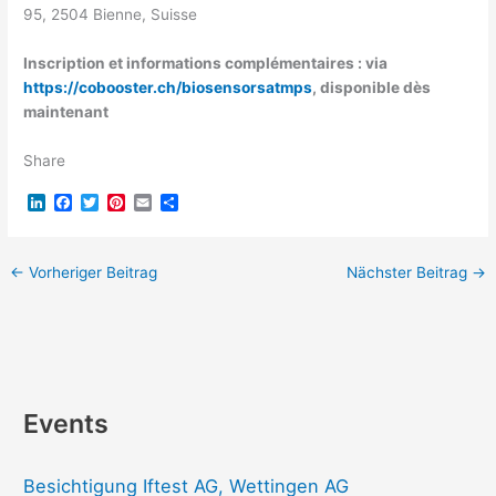
95, 2504 Bienne, Suisse
Inscription et informations complémentaires : via
https://cobooster.ch/biosensorsatmps
, disponible dès
maintenant
Share
L
F
T
P
E
T
i
a
w
i
m
e
n
c
i
n
a
i
k
e
t
t
i
l
e
b
t
e
l
e
←
Vorheriger Beitrag
Nächster Beitrag
→
d
o
e
r
n
I
o
r
e
n
k
s
t
Events
Besichtigung Iftest AG, Wettingen AG