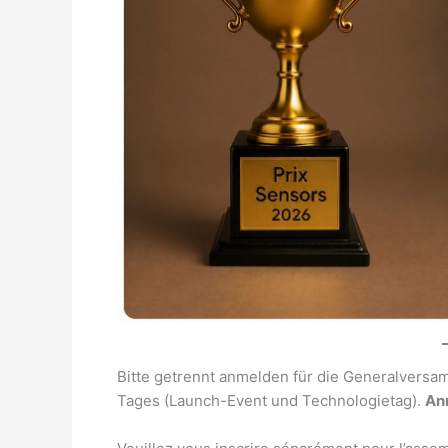
Bitte getrennt anmelden für die Generalversa
Tages (Launch-Event und Technologietag).
Anm