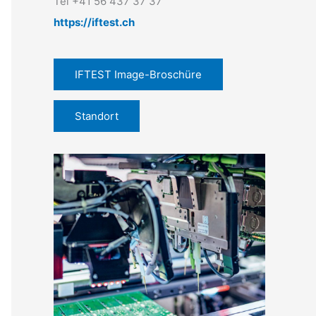
Tel +41 56 437 37 37
https://iftest.ch
IFTEST Image-Broschüre
Standort