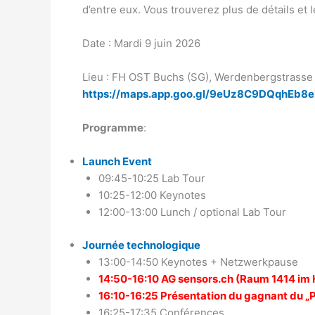
d’entre eux. Vous trouverez plus de détails et 
Date : Mardi 9 juin 2026
Lieu : FH OST Buchs (SG), Werdenbergstrasse 
https://maps.app.goo.gl/9eUz8C9DQqhEb8
Programme
:
Launch Event
09:45-10:25 Lab Tour
10:25-12:00 Keynotes
12:00-13:00 Lunch / optional Lab Tour
Journée technologique
13:00-14:50 Keynotes + Netzwerkpause
14:50-16:10 AG sensors.ch (Raum 1414 im H
16:10-16:25 Présentation du gagnant du „P
16:25-17:35 Conférences