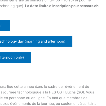
blée générale de sensors.ch (14:50 – 16:25) et pour le
technologique).
La date limite d’inscription pour sensors.ch
ch
echnology day (morning and afternoon)
fternoon only)
ura lieu cette année dans le cadre de l’événement du
la journée technologique à la HES OST Buchs (SG). Vous
lle en personne ou en ligne. En tant que membres de
 autres événements de la journée, ou seulement à certains