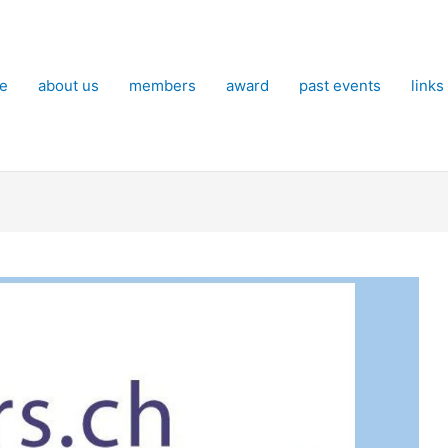
e
about us
members
award
past events
links