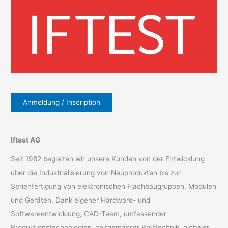
Anmeldung / Inscription
Iftest AG
Seit 1982 begleiten wir unsere Kunden von der Entwicklung
über die Industrialisierung von Neuprodukten bis zur
Serienfertigung von elektronischen Flachbaugruppen, Modulen
und Geräten. Dank eigener Hardware- und
Softwareentwicklung, CAD-Team, umfassender
Produktionstechnologien, zeitgemässer Prüftechnik, globaler