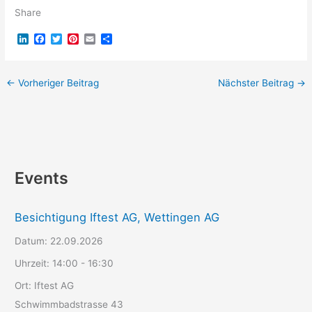
Share
L
F
T
P
E
T
i
a
w
i
m
e
n
c
i
n
a
i
k
e
t
t
i
l
e
b
t
e
l
e
←
Vorheriger Beitrag
Nächster Beitrag
→
d
o
e
r
n
I
o
r
e
n
k
s
t
Events
Besichtigung Iftest AG, Wettingen AG
Datum:
22.09.2026
Uhrzeit:
14:00 - 16:30
Ort:
Iftest AG
Schwimmbadstrasse 43