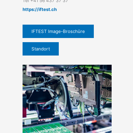
Tel +41 56 437 37 37
https://iftest.ch
IFTEST Image-Broschüre
Standort