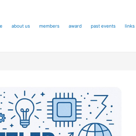
e
about us
members
award
past events
links