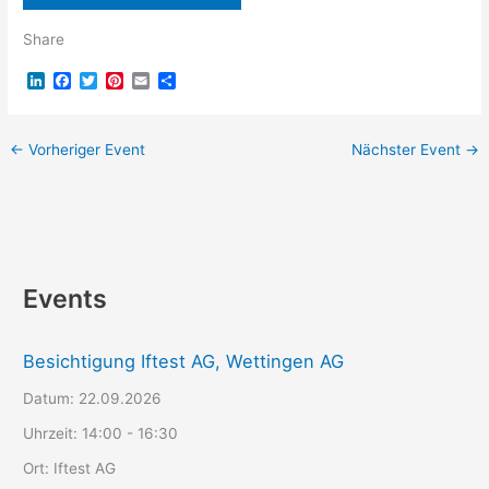
Share
L
F
T
P
E
T
i
a
w
i
m
e
n
c
i
n
a
i
k
e
t
t
i
l
e
b
t
e
l
e
←
Vorheriger Event
Nächster Event
→
d
o
e
r
n
I
o
r
e
n
k
s
t
Events
Besichtigung Iftest AG, Wettingen AG
Datum:
22.09.2026
Uhrzeit:
14:00 - 16:30
Ort:
Iftest AG