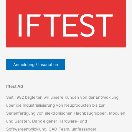
Anmeldung / Inscription
Iftest AG
Seit 1982 begleiten wir unsere Kunden von der Entwicklung
über die Industrialisierung von Neuprodukten bis zur
Serienfertigung von elektronischen Flachbaugruppen, Modulen
und Geräten. Dank eigener Hardware- und
Softwareentwicklung, CAD-Team, umfassender