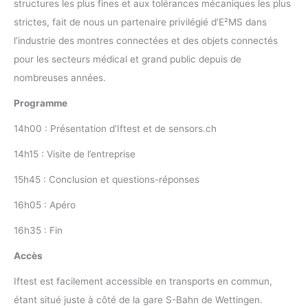
structures les plus fines et aux tolérances mécaniques les plus
strictes, fait de nous un partenaire privilégié d’E²MS dans
l’industrie des montres connectées et des objets connectés
pour les secteurs médical et grand public depuis de
nombreuses années.
Programme
14h00 : Présentation d’Iftest et de sensors.ch
14h15 : Visite de l’entreprise
15h45 : Conclusion et questions-réponses
16h05 : Apéro
16h35 : Fin
Accès
Iftest est facilement accessible en transports en commun,
étant situé juste à côté de la gare S-Bahn de Wettingen.